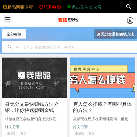
精品网赚课程
点击关注公众号
VIP会员
全部标签
身无分文最快赚钱方法
身无分文最快赚钱方法介
穷人怎么挣钱？有哪些具体
绍，让你快速赚到金钱
的方法？
相信在座的各位都怕身上没钱吧，毕
虽然现在经济在不断地发展，但是仍
竟没有了钱，你将不能出门，不能吃
然有很多的人缺乏挣钱的方法和渠
好文分享
好文分享
食物，是不是你想尽快的挣钱呢，下
道，导致贫穷，所以很多人都开始选
面小编就给大家
择不同的方法挣钱
452
0
290
0