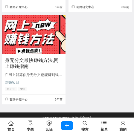
套路研究中心
5年前
套路研究中心
5年前
身无分文最快赚钱方法,网
上赚钱指南
在网上就算你身无分文也能赚到钱，
这就是网赚的魅力，启动成本小甚至
网赚项目
不用成本，就能撬动财富，这也是网
络上这么多韭菜
282
0
套路研究中心
6年前
Copyright © 2026
套路研究中心
查询 67 次，耗时 0.4724 秒
首页
专题
认证
搜索
菜单
我的