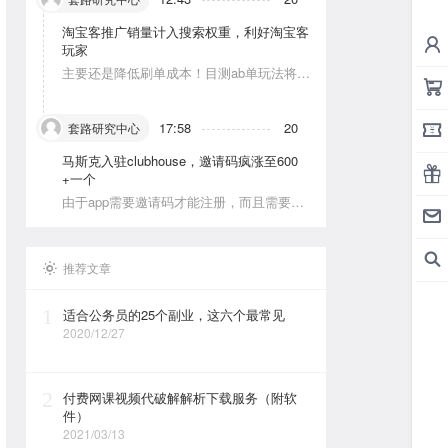
淘宝客推广销量计入搜索权重，利好淘宝客
玩家
主要还是降低刷单成本！目测ab单玩法将会
被深耕
17:58
20
套路研究中心
马斯克入驻clubhouse，邀请码疯涨至600
+一个
由于app需要邀请码才能注册，而且需要美
区的apple id和美区手机号，这就对资源能
力弱的人没办法解决。目前可以通过国外jie
ma平台解决。
推荐文章
1
适合公务员的25个副业，这六个最常见
2020/12/27
2
付费网课视频代破解解析下载服务（附软
件）
2021/03/13