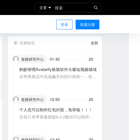
文章
登录
快速注册
生财快讯
全部
01:42
20
套路研究中心
蚂蚁呀嘿Avatarify换脸软件火爆短视频领域
在苹果商店中迅速飙升到排行榜第一，软件
功能主要是使图片中的人物唱歌摆动。
12:50
20
套路研究中心
个人也可以制作红包封面，免审核！！！
目前只有苹果最新版8.0.2微信可以制作，
可以修改一次，赠送给10个人。条件：发一
条视频号内容，点赞10个。
12:43
20
套路研究中心