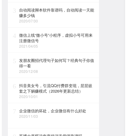
3
自动阅读脚本软件靠谱吗，自动阅读一天能
赚多少钱
2020/07/30
4
微信上线“微小号”小程序，虚拟小号可用来
注册微信号
2021/04/05
5
发朋友圈招代理句子如何写？经典句子你值
得一看
2020/12/08
6
抖音美女号，引流QQ付费群变现，层层嵌
套之下躺赚模式（2026年更新总结）
2020/10/01
7
企业微信的坏处，企业微信有什么好处
2020/11/03
苏博士蒋晖说电商培训无货源靠谱吗