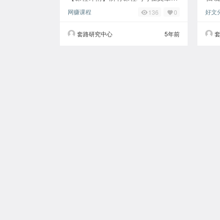
部评论和签到获取积分兑换 1，获客
的，
网赚课程
好文
136
0
难度，越来越大 2，流量成本，越来
住用
越高 3，
量池
套路研究中心
5年前