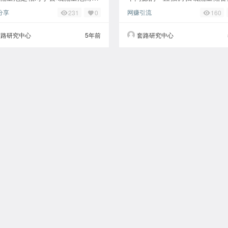
对于营销人来说，可以更好地抓
概念，项目每年都层出不穷，但
分享
网赚引流
231
0
160
户，提升经营效益。因此私域流
流量的渴望却万年不变，如果手
对于企业来
大量的流量在手
套路研究中心
5年前
套路研究中心