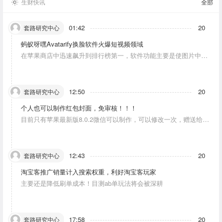
生财快讯
全部
01:42
20
套路研究中心
蚂蚁呀嘿Avatarify换脸软件火爆短视频领域
在苹果商店中迅速飙升到排行榜第一，软件功能主要是使图片中的
人物唱歌摆动。
12:50
20
套路研究中心
个人也可以制作红包封面，免审核！！！
目前只有苹果最新版8.0.2微信可以制作，可以修改一次，赠送给10
个人。条件：发一条视频号内容，点赞10个。
12:43
20
套路研究中心
淘宝客推广销量计入搜索权重，利好淘宝客玩家
主要还是降低刷单成本！目测ab单玩法将会被深耕
17:58
20
套路研究中心