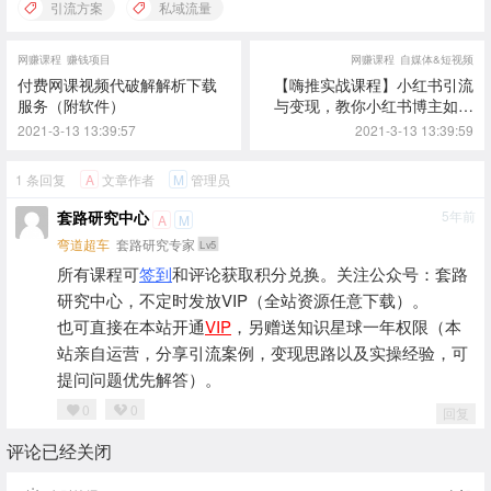
引流方案
私域流量
网赚课程
赚钱项目
网赚课程
自媒体&短视频
付费网课视频代破解解析下载
【嗨推实战课程】小红书引流
服务（附软件）
与变现，教你小红书博主如何
赚钱
2021-3-13 13:39:57
2021-3-13 13:39:59
1 条回复
文章作者
管理员
A
M
套路研究中心
5年前
A
M
弯道超车
套路研究专家
Lv5
所有课程可
签到
和评论获取积分兑换。关注公众号：套路
研究中心，不定时发放VIP（全站资源任意下载）。
也可直接在本站开通
VIP
，另赠送知识星球一年权限（本
站亲自运营，分享引流案例，变现思路以及实操经验，可
提问问题优先解答）。
0
0
回复
评论已经关闭