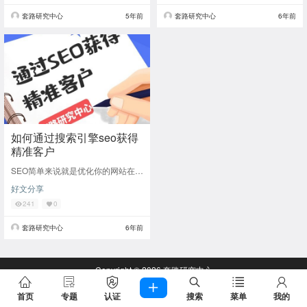
套路研究中心
5年前
套路研究中心
6年前
如何通过搜索引擎seo获得
精准客户
SEO简单来说就是优化你的网站在搜
索引擎上面的排名，排名越靠前那么
好文分享
所获得的流量就会越多，因为排名靠
前就意味着你
241
0
套路研究中心
6年前
Copyright © 2026
套路研究中心
查询 70 次，耗时 0.3766 秒
首页
专题
认证
搜索
菜单
我的