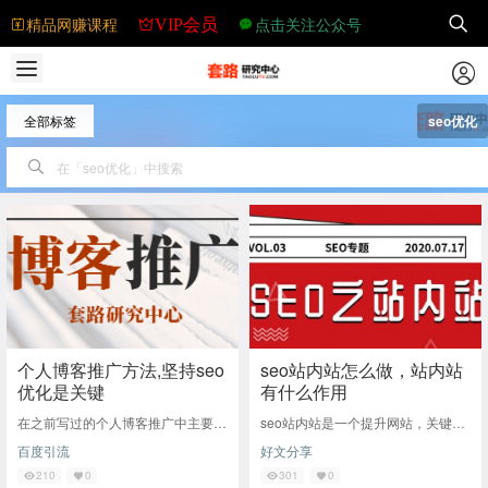
精品网赚课程
点击关注公众号
VIP会员
全部标签
seo优化
个人博客推广方法,坚持seo
seo站内站怎么做，站内站
优化是关键
有什么作用
在之前写过的个人博客推广中主要还
seo站内站是一个提升网站，关键词
是分享了简单的外链和利用其它平台
权重和收录的一个手段，是可以达到
百度引流
好文分享
推广，那么本篇文章将会从seo优化
节省输出内容的时间的效果。 一：
方法中继续分
站内站如何搭
210
0
301
0