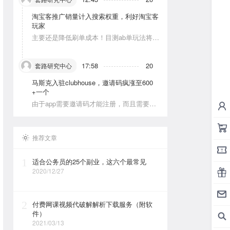
淘宝客推广销量计入搜索权重，利好淘宝客
玩家
主要还是降低刷单成本！目测ab单玩法将会
被深耕
17:58
20
套路研究中心
马斯克入驻clubhouse，邀请码疯涨至600
+一个
由于app需要邀请码才能注册，而且需要美
区的apple id和美区手机号，这就对资源能
力弱的人没办法解决。目前可以通过国外jie
ma平台解决。
推荐文章
1
适合公务员的25个副业，这六个最常见
2020/12/27
2
付费网课视频代破解解析下载服务（附软
件）
2021/03/13