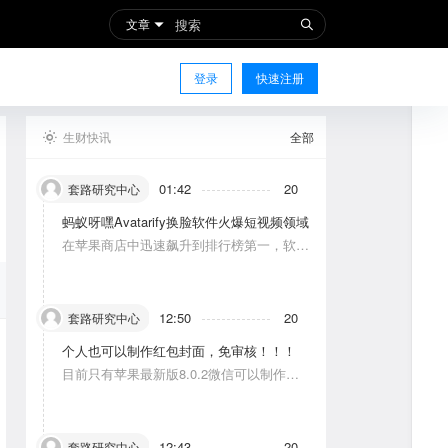
文章
登录
快速注册
生财快讯
全部
01:42
20
套路研究中心
蚂蚁呀嘿Avatarify换脸软件火爆短视频领域
在苹果商店中迅速飙升到排行榜第一，软件
功能主要是使图片中的人物唱歌摆动。
12:50
20
套路研究中心
个人也可以制作红包封面，免审核！！！
目前只有苹果最新版8.0.2微信可以制作，
可以修改一次，赠送给10个人。条件：发一
条视频号内容，点赞10个。
12:43
20
套路研究中心