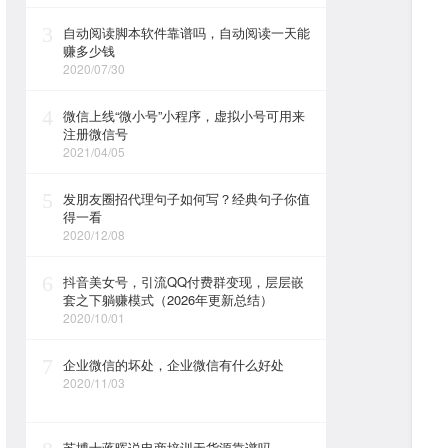
3
自动阅读脚本软件靠谱吗，自动阅读一天能
赚多少钱
2020/07/30
4
微信上线“微小号”小程序，虚拟小号可用来
注册微信号
2021/04/05
5
发朋友圈招代理句子如何写？经典句子你值
得一看
2020/12/08
6
抖音美女号，引流QQ付费群变现，层层嵌
套之下躺赚模式（2026年更新总结）
2020/10/01
7
企业微信的坏处，企业微信有什么好处
2020/11/03
苏博士蒋晖说电商培训无货源靠谱吗