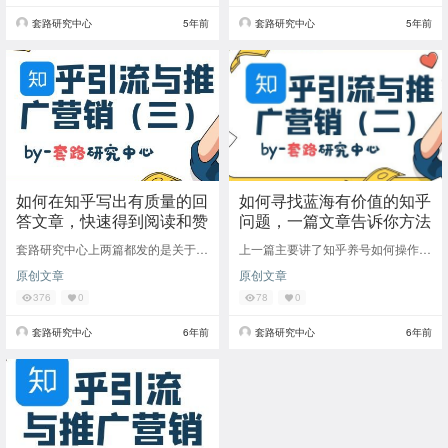
套路研究中心
5年前
套路研究中心
5年前
如何在知乎写出有质量的回
如何寻找蓝海有价值的知乎
答文章，快速得到阅读和赞
问题，一篇文章告诉你方法
套路研究中心上两篇都发的是关于知
上一篇主要讲了知乎养号如何操作，
乎的养号跟讲如何找有价值的问题，
这篇就讲一下如何寻找合适的问题来
原创文章
原创文章
那么这一篇就是介绍如何写作才能让
进行回答，因为符合回答的问题才能
用户喜欢去看，
把自己的回答价
376
0
78
0
套路研究中心
6年前
套路研究中心
6年前