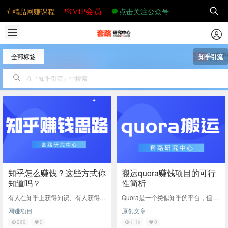
精品网赚课程
点击关注公众号
VIP会员
全部标签
知乎引流
知乎怎么赚钱？这些方式你
搬运quora赚钱项目的可行
知道吗？
性简析
有人在知乎上获得知识、有人获得工
Quora是一个类似知乎的平台，但由
作，而有的人在知乎上却获得金钱。
于特殊性国内并不能访问，而且外国
网赚项目
原创文章
看到这大家肯定也好奇知乎既然也能
人的思维并不在国内常见发表的言论
赚钱？那么今天
自然也会比
269
0
1.1k
0