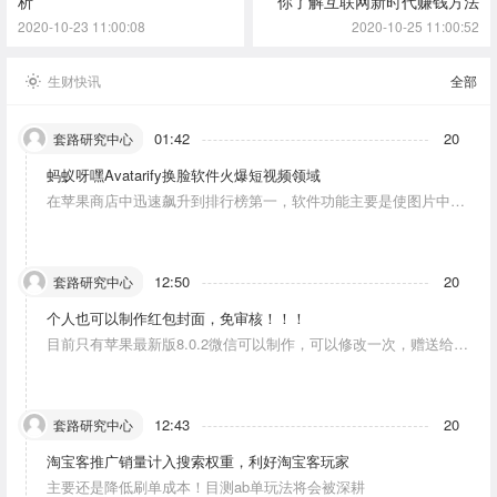
析
你了解互联网新时代赚钱方法
2020-10-23 11:00:08
2020-10-25 11:00:52
生财快讯
全部
01:42
20
套路研究中心
蚂蚁呀嘿Avatarify换脸软件火爆短视频领域
在苹果商店中迅速飙升到排行榜第一，软件功能主要是使图片中的
人物唱歌摆动。
12:50
20
套路研究中心
个人也可以制作红包封面，免审核！！！
目前只有苹果最新版8.0.2微信可以制作，可以修改一次，赠送给10
个人。条件：发一条视频号内容，点赞10个。
12:43
20
套路研究中心
淘宝客推广销量计入搜索权重，利好淘宝客玩家
主要还是降低刷单成本！目测ab单玩法将会被深耕