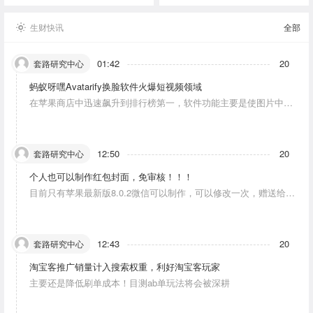
生财快讯
全部
01:42
20
套路研究中心
蚂蚁呀嘿Avatarify换脸软件火爆短视频领域
在苹果商店中迅速飙升到排行榜第一，软件功能主要是使图片中的
人物唱歌摆动。
12:50
20
套路研究中心
个人也可以制作红包封面，免审核！！！
目前只有苹果最新版8.0.2微信可以制作，可以修改一次，赠送给10
个人。条件：发一条视频号内容，点赞10个。
12:43
20
套路研究中心
淘宝客推广销量计入搜索权重，利好淘宝客玩家
主要还是降低刷单成本！目测ab单玩法将会被深耕