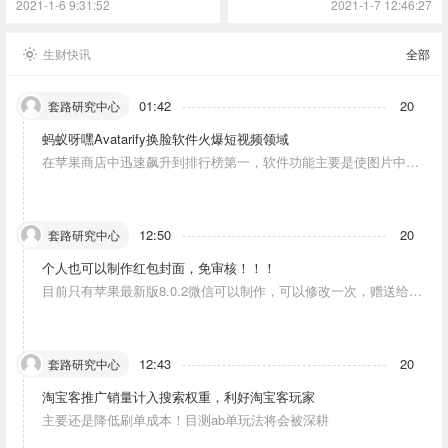
2021-1-6 9:31:52
2021-1-7 12:46:27
生财快讯
全部
01:42
20
套路研究中心
蚂蚁呀嘿Avatarify换脸软件火爆短视频领域
在苹果商店中迅速飙升到排行榜第一，软件功能主要是使图片中的
人物唱歌摆动。
12:50
20
套路研究中心
个人也可以制作红包封面，免审核！！！
目前只有苹果最新版8.0.2微信可以制作，可以修改一次，赠送给10
个人。条件：发一条视频号内容，点赞10个。
12:43
20
套路研究中心
淘宝客推广销量计入搜索权重，利好淘宝客玩家
主要还是降低刷单成本！目测ab单玩法将会被深耕