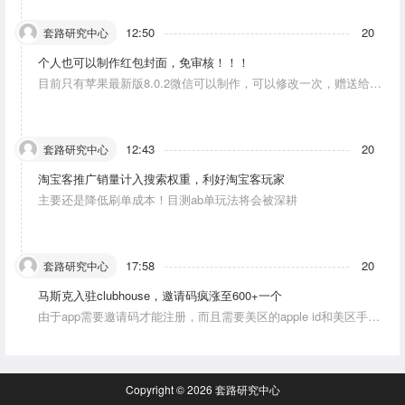
12:50
20
套路研究中心
个人也可以制作红包封面，免审核！！！
目前只有苹果最新版8.0.2微信可以制作，可以修改一次，赠送给10
个人。条件：发一条视频号内容，点赞10个。
12:43
20
套路研究中心
淘宝客推广销量计入搜索权重，利好淘宝客玩家
主要还是降低刷单成本！目测ab单玩法将会被深耕
17:58
20
套路研究中心
马斯克入驻clubhouse，邀请码疯涨至600+一个
由于app需要邀请码才能注册，而且需要美区的apple id和美区手机
号，这就对资源能力弱的人没办法解决。目前可以通过国外jiema平
台解决。
Copyright © 2026
套路研究中心