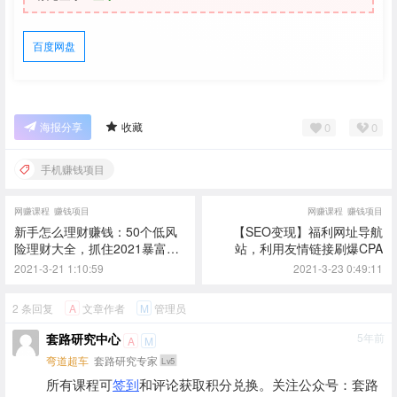
百度网盘
0
0
海报分享
收藏
手机赚钱项目
网赚课程
赚钱项目
网赚课程
赚钱项目
新手怎么理财赚钱：50个低风
【SEO变现】福利网址导航
险理财大全，抓住2021暴富机
站，利用友情链接刷爆CPA
遇，理出一套学区房！
2021-3-21 1:10:59
2021-3-23 0:49:11
2 条回复
文章作者
管理员
A
M
套路研究中心
5年前
A
M
弯道超车
套路研究专家
Lv5
所有课程可
签到
和评论获取积分兑换。关注公众号：套路