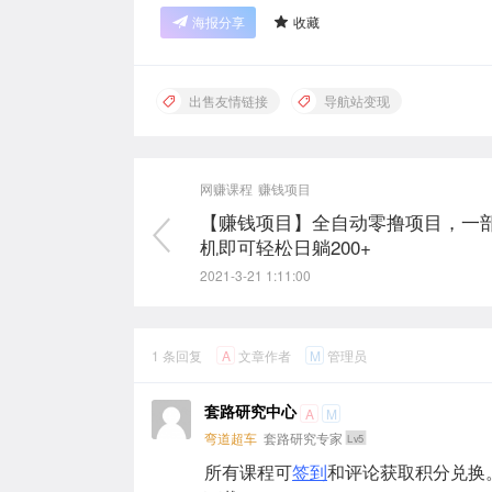
海报分享
收藏
出售友情链接
导航站变现
网赚课程
赚钱项目
【赚钱项目】全自动零撸项目，一
机即可轻松日躺200+
2021-3-21 1:11:00
1 条回复
文章作者
管理员
A
M
套路研究中心
A
M
弯道超车
套路研究专家
Lv5
所有课程可
签到
和评论获取积分兑换