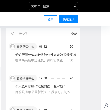
文章
登录
快速注册
生财快讯
全部
01:42
20
套路研究中心
蚂蚁呀嘿Avatarify换脸软件火爆短视频领域
在苹果商店中迅速飙升到排行榜第一，软件
功能主要是使图片中的人物唱歌摆动。
12:50
20
套路研究中心
个人也可以制作红包封面，免审核！！！
目前只有苹果最新版8.0.2微信可以制作，
可以修改一次，赠送给10个人。条件：发一
条视频号内容，点赞10个。
12:43
20
套路研究中心