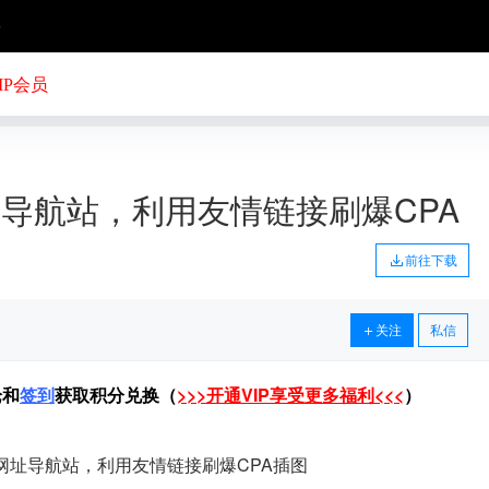
号
IP会员
址导航站，利用友情链接刷爆CPA
前往下载
关注
私信
论和
签到
获取积分兑换（
>>>开通VIP享受更多福利<<<
）