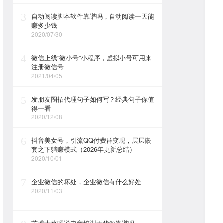
3
自动阅读脚本软件靠谱吗，自动阅读一天能
赚多少钱
2020/07/30
4
微信上线“微小号”小程序，虚拟小号可用来
注册微信号
2021/04/05
5
发朋友圈招代理句子如何写？经典句子你值
得一看
2020/12/08
6
抖音美女号，引流QQ付费群变现，层层嵌
套之下躺赚模式（2026年更新总结）
2020/10/01
7
企业微信的坏处，企业微信有什么好处
2020/11/03
苏博士蒋晖说电商培训无货源靠谱吗