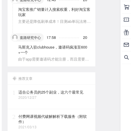
淘宝客推广销量计入搜索权重，利好淘宝客
玩家
主要还是降低刷单成本！目测ab单玩法将会
被深耕
17:58
20
套路研究中心
马斯克入驻clubhouse，邀请码疯涨至600
+一个
由于app需要邀请码才能注册，而且需要美
区的apple id和美区手机号，这就对资源能
力弱的人没办法解决。目前可以通过国外jie
ma平台解决。
推荐文章
1
适合公务员的25个副业，这六个最常见
2020/12/27
2
付费网课视频代破解解析下载服务（附软
件）
2021/03/13