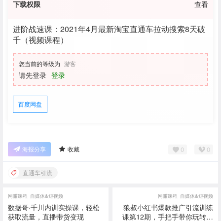
下载权限
查看
进阶战速课：2021年4月最新淘宝直通车拉动搜索8天破
千（视频课程）
您当前的等级为
游客
请先登录
登录
百度网盘
0
0
海报分享
收藏
直通车引流
网赚课程
自媒体&短视频
网赚课程
自媒体&短视频
数据哥·千川内训实操课，轻松
狼叔小红书爆款推广引流训练
获取流量，直播带货变现
课第12期，手把手带你玩转小