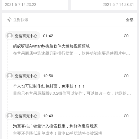
红书
2021-5-7 14:23:22
2021-5-7 14:28:31
生财快讯
全部
01:42
20
套路研究中心
蚂蚁呀嘿Avatarify换脸软件火爆短视频领域
在苹果商店中迅速飙升到排行榜第一，软件功能主要是使图片中的
人物唱歌摆动。
12:50
20
套路研究中心
个人也可以制作红包封面，免审核！！！
目前只有苹果最新版8.0.2微信可以制作，可以修改一次，赠送给10
个人。条件：发一条视频号内容，点赞10个。
12:43
20
套路研究中心
淘宝客推广销量计入搜索权重，利好淘宝客玩家
主要还是降低刷单成本！目测ab单玩法将会被深耕