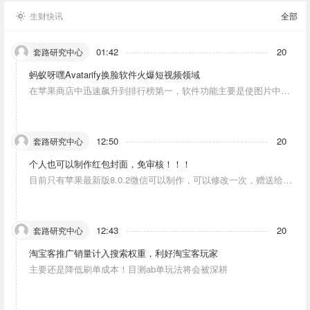
生财快讯
全部
01:42
20
套路研究中心
蚂蚁呀嘿Avatarify换脸软件火爆短视频领域
在苹果商店中迅速飙升到排行榜第一，软件功能主要是使图片中的
人物唱歌摆动。
12:50
20
套路研究中心
个人也可以制作红包封面，免审核！！！
目前只有苹果最新版8.0.2微信可以制作，可以修改一次，赠送给10
个人。条件：发一条视频号内容，点赞10个。
12:43
20
套路研究中心
淘宝客推广销量计入搜索权重，利好淘宝客玩家
主要还是降低刷单成本！目测ab单玩法将会被深耕