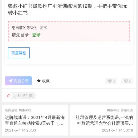
狼叔小红书爆款推广引流训练课第12期，手把手带你玩
转小红书
您当前的等级为
游客
请先登录
登录
百度网盘
0
0
海报分享
收藏
小红书引流
电商运营
网赚课程
网赚课程
营销引流
进阶战速课：2021年4月最新淘
社群管理及运营系统课,一流的
宝直通车拉动搜索8天破千（视
社群运营理念学会社群顶层设
频课程）
计
2021-5-7 14:26:33
2021-5-7 14:30:18